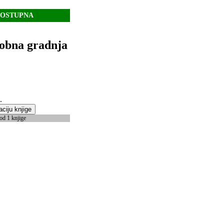
DOSTUPNA
robna gradnja
.
aciju knjige
od 1 knjige