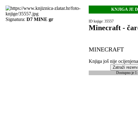
KNJIGA JE 
Signatura:
D7 MINE gr
ID knjige: 35557
Minecraft - ča
MINECRAFT
Knjiga još nije ocijenjena
Zatraži rezerv
Dostupno je 1 