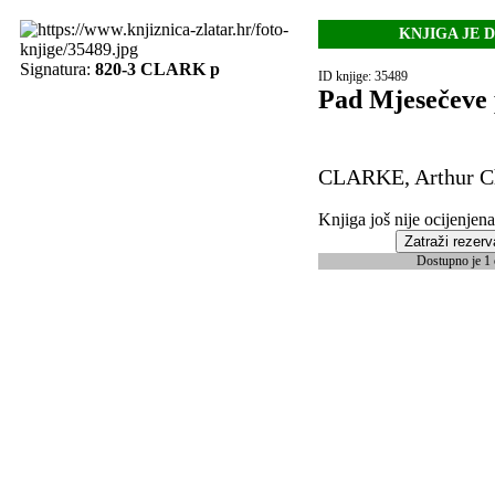
KNJIGA JE 
Signatura:
820-3 CLARK p
ID knjige: 35489
Pad Mjesečeve 
CLARKE, Arthur C
Knjiga još nije ocijenjena
Zatraži rezerv
Dostupno je 1 