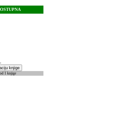
DOSTUPNA
.
aciju knjige
od 1 knjige