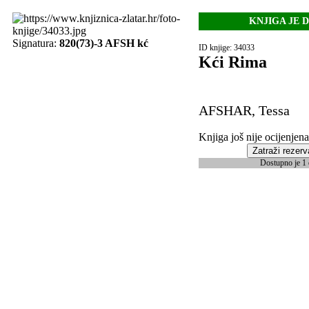
KNJIGA JE 
Signatura:
820(73)-3 AFSH kć
ID knjige: 34033
Kći Rima
AFSHAR, Tessa
Knjiga još nije ocijenjena
Zatraži rezerv
Dostupno je 1 