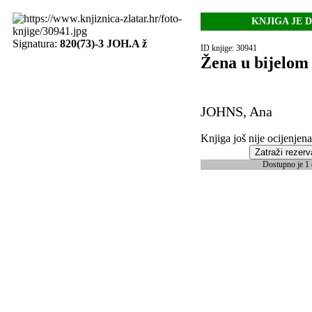
KNJIGA JE 
Signatura:
820(73)-3 JOH.A ž
ID knjige: 30941
Žena u bijelom
JOHNS, Ana
Knjiga još nije ocijenjena
Zatraži rezerv
Dostupno je 1 